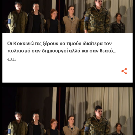
α
ρ
τ
ή
σ
Οι Κοκκινιώτες ξέρουν να τιμούν ιδιαίτερα τον
ε
πολιτισμό σαν δημιουργοί αλλά και σαν θεατές.
ι
4.3.13
ς